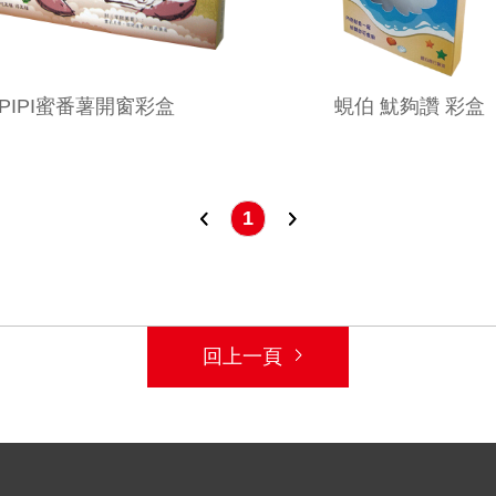
PIPI蜜番薯開窗彩盒
蜆伯 魷夠讚 彩盒
1
回上一頁