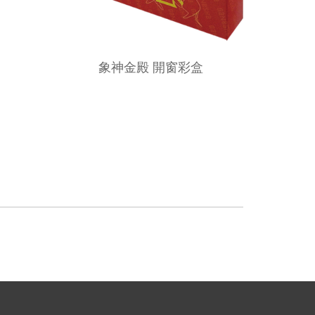
象神金殿 開窗彩盒