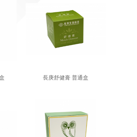
盒
長庚舒健膏 普通盒