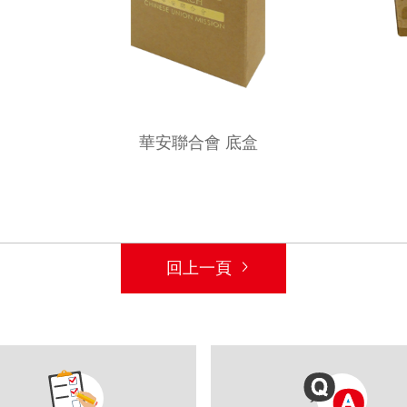
華安聯合會 底盒
回上一頁